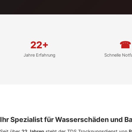
22+
☎
Jahre Erfahrung
Schnelle Notfa
Ihr Spezialist für Wasserschäden und
Seit über
22 Jahren
steht der TDS Trocknungsdienst von
P