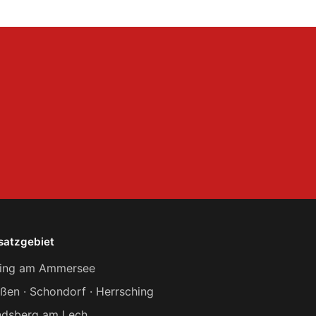
satzgebiet
ting am Ammersee
ßen · Schondorf · Herrsching
ndsberg am Lech