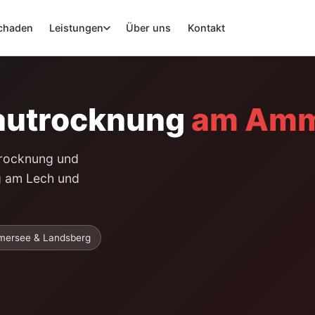
chaden
Leistungen
Über uns
Kontakt
autrocknung
am Amm
trocknung und
g am Lech und
mersee & Landsberg