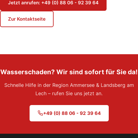
Jetzt anrufen: +49 (0) 88 06 - 92 39 64
Zur Kontaktseite
Wasserschaden? Wir sind sofort für Sie da!
Schnelle Hilfe in der Region Ammersee & Landsberg am
Lech – rufen Sie uns jetzt an.
+49 (0) 88 06 - 92 39 64