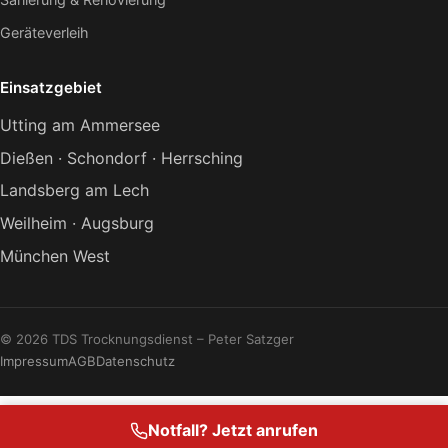
Geräteverleih
Einsatzgebiet
Utting am Ammersee
Dießen · Schondorf · Herrsching
Landsberg am Lech
Weilheim · Augsburg
München West
© 2026 TDS Trocknungsdienst – Peter Satzger
Impressum
AGB
Datenschutz
Notfall? Jetzt anrufen