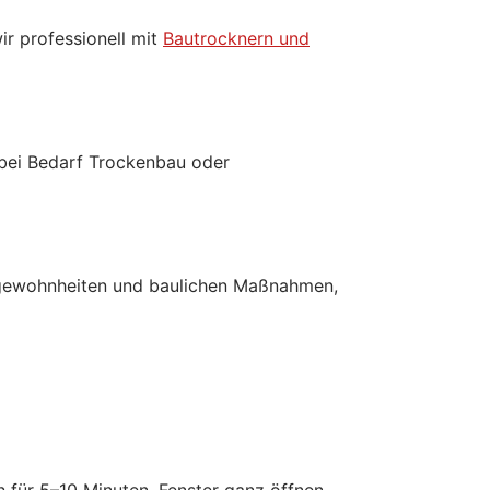
ir professionell mit
Bautrocknern und
 bei Bedarf Trockenbau oder
zgewohnheiten und baulichen Maßnahmen,
h für 5–10 Minuten, Fenster ganz öffnen